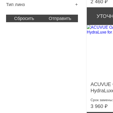
2 460 ₽
Тип линз
11
1
Астигматические
Прозрачные
УТОЧН
Сбросить
Отправить
ACUVUE 
HydraLuxe
Срок замены
3 960 ₽