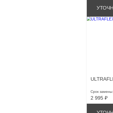
УТОЧН
ULTRAFL
Срок замены
2 995 ₽
УТОЧН