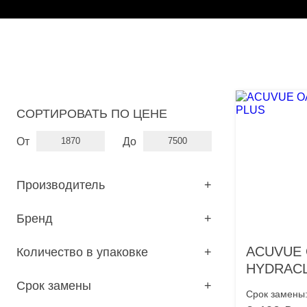
СОРТИРОВАТЬ ПО ЦЕНЕ
От
До
Производитель
1
2
5
4
CooperVision
Johnson & Johnson
Нет
ОкVision
Бренд
2
4
2
4
ACUVUE
MiSight
PRIMA BIO
ULTRAFLEX
ACUVUE 
Количество в упаковке
4
7
1
6
30
90
HYDRACL
Срок замены
Срок замены
8
4
1 день
2 недели